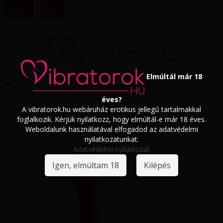
Menu
Elmúltál már 18
Szexshop
Vibrátorok
Zselés & szilikonos vibrátorok
Cotoxo Eiffel Finger - akkus G-pont vibrátor (piros)
éves?
A vibratorok.hu webáruház erotikus jellegű tartalmakkal
foglalkozik. Kérjük nyilatkozz, hogy elmúltál-e már 18 éves.
Weboldalunk használatával elfogadod az adatvédelmi
nyilatkozatunkat.
Adatvédelmi nyilatkozat
Igen, elmúltam 18
Kilépés