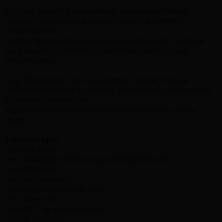
Egyszerű, letisztult formavezetésű, maximálisan bőrbarát
anyagok felhasználásával készülő vibrátor, újratölthető
akkumulátorral.
Teljesen sima felszínnel, bársonyos tapintással, íves formával,
hangsúlyos fejjel, melynek köszönhetően ideális a G-pont
masszírozására.
Nagy teljesítményű, de viszonylag halk, diszkrét motorral
rendelkezik. A vibráció egyszerűen, gombnyomással vezérelhető
8+3 különböző ritmusban.
A gombot hosszan lenyomva tartva kapcsolható be- és ki a
rezgés.
Tulajdonságok:
-letisztult dizájn
-íves, felállítható, Eiffel toronyra emlékeztető forma
-hangsúlyos fej
-erős, de halk motor
-maximális zajkibocsátás: 50dB
-8+3 rezgésmód
-egyszerű, egy gombos vezérlés
-G-pont stimuláció