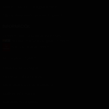
Szex erotika pornó linkgyűjtemény
Egy kis olvasnivaló csábításról, szexről
INFORMÁCIÓK
24 999 Ft feletti a szállítás INGYENES!
Express One futárszolgálat - 1.490 Ft
Fox Post átvétel - 999 Ft
MPL átvétel - 1.299 Ft
Szexshop az országban
Kapcsolat - Vibratorok.hu
Mérettábla a pontos rendeléshez
Szállítási információk
Adatvédelmi irányelvek