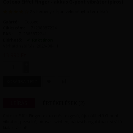
Cotoxo Eiffel Finger - akkus G-pont vibrátor (piros)
2 vélemény
/
Írjon véleményt a termékről
Gyártó:
Cotoxo
Cikkszám:
712383872241
EAN:
712383872241
Raktáron
Elérhető:
Várható szállítás: 2026-08-11
13 990 Ft
+
-
KOSÁRBA TESZ
LEÍRÁS
ÉRTÉKELÉSEK (2)
Cotoxo Eiffel Finger, extra erős rezgésű, újratölthető G-pont
vibrátor, pezsdítő, pirosas színben, párizsi hangulatban, vízálló
kialakítással!