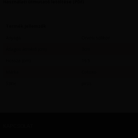
Használati útmutató letöltése (PDF)
Termék jellemzők
Anyaga
Orvosi szilikon
Átlagos átmérő (cm)
3cm
Hossza (cm)
19.5
Márka
Cotoxo
Színe
piros
KAPCSOLAT