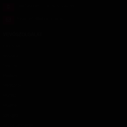
Telefonszám: +36 70 512 62 59
Email: info@vibratorok.hu
VEVŐSZOLGÁLAT
Kapcsolat
Visszáru
Gyártók
Magazin
Vibrátorok
Műfasz
Műpina
Szexgép
Akciós termékek