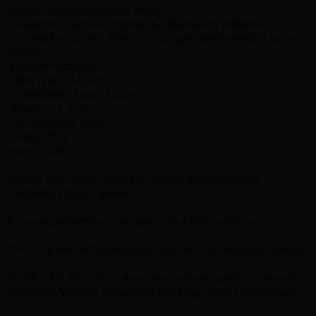
-orvosi minőségű, bőrbarát anyag
-újratölthető, Lithium-Polymer-es akkumulátor (600mAh)
-mérsékelten vízálló - IPX6 (erős vízsugár ellen legalább 3 percig
védett)
-könnyen tisztítható
-teljes hossz: 19,5cm
-behelyezhető hossz: 13,5cm
-átmérő: 2,5-3,5cm
-talp szélesség. 6,3cm
-tömeg: 157g
-pirosas szín
Anyaga: ABS, orvosi minőségű Szilikon (EU-rendeletnek
megfelelő, phthalát-mentes).
A csomag a töltéshez szükséges USB-kábelt tartalmazza.
TIPP: A termékhez kizárólag vízbázisú síkosító használata javasolt
EXTRA TIPP: állítsd ki a polcra, akassz rá pár nyakláncot és máris
elrejtheted legújabb játékszered úgy, hogy mégis kéznél legyen.